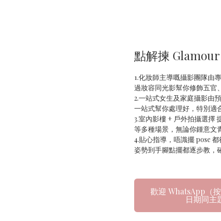
點解揀 Glamour
1.化妝師主導嘅攝影團隊由
過妝容同光影幫你修飾五官、
2.一站式女生及家庭攝影由
一站式幫你處理好，特別適合
3.室內影樓 + 戶外拍攝選
等多種場景，無論你鍾意文青
4.貼心指導，唔識擺 pos
姿勢到手腳點擺都逐步教，
歡迎 WhatsAp
日期同主