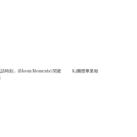
語時刻」(Bloom Moments) 閨蜜
K3團體畢業相
攝