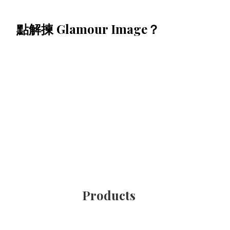
點解揀 Glamour Image？
Products