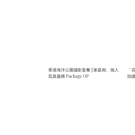
香港海洋公園攝影套餐 | 家庭相、個人
「花
寫真服務 Package OP
拍