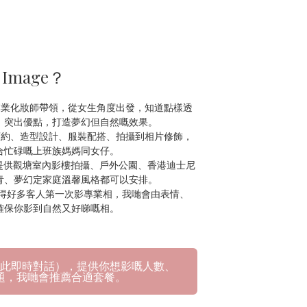
 Image？
專業化妝師帶領，從女生角度出發，知道點樣透
突出優點，打造夢幻但自然嘅效果。  

預約、造型設計、服裝配搭、拍攝到相片修飾，
忙碌嘅上班族媽媽同女仔。  

擇 提供觀塘室內影樓拍攝、戶外公園、香港迪士尼
、夢幻定家庭溫馨風格都可以安排。  

e 都得好多客人第一次影專業相，我哋會由表情、
確保你影到自然又好睇嘅相。
p（按此即時對話），提供你想影嘅人數、
題，我哋會推薦合適套餐。