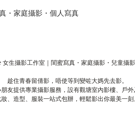
 真・家庭攝影・個人寫真
Image 女生攝影工作室｜閨蜜寫真・家庭攝影・兒童攝影（
趁住青春留倩影，唔使等到變咗大媽先去影。

朋友提供專業攝影服務，設有觀塘室內影樓、戶外
化妝、造型、服裝一站式包辦，輕鬆影出你最美一刻