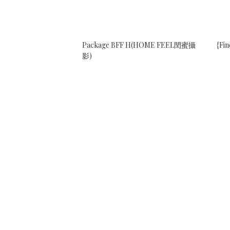
Package BFF H(HOME FEEL閏蜜攝
{Fi
影)