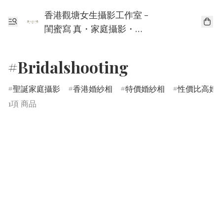
香港觀塘女生攝影工作室 -
閨蜜寫 真・家庭攝影・個
人寫真
#Bridalshooting
聖誕家庭攝影
香港婚紗相
特價婚紗相
性價比高婚
1項 商品